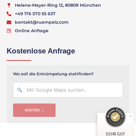
Helene-Mayer-Ring 12, 80809 München
+49 176 570 55 637
kontakt@ruempelz.com
Online Anfrage
Kostenlose Anfrage
Wo soll die Entrümpelung stattfinden?
Kundenbewertungen und Erfahrungen zu
Rümpelz Entrümpelung München
SEHR GUT
%
100
Empfehlungen auf
ProvenExpert.com
5,00
/
4,93
WEITER →
25
61
Bewertungen auf
2
Bewertungen von
SEHR GUT
ProvenExpert.com
anderen Quellen